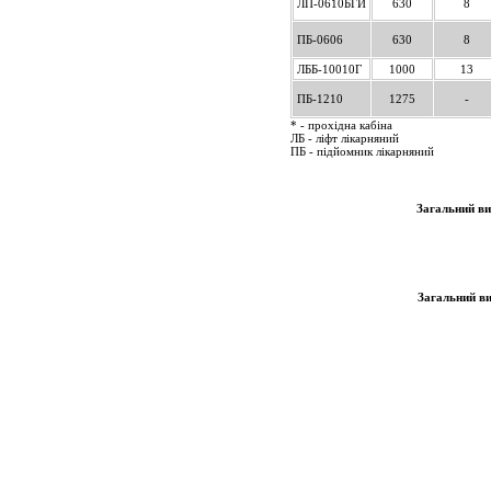
ЛП-0610БГИ
630
8
ПБ-0606
630
8
ЛББ-10010Г
1000
13
ПБ-1210
1275
-
* - прохідна кабіна
ЛБ - ліфт лікарняний
ПБ - підйомник лікарняний
Загальний в
Загальний в