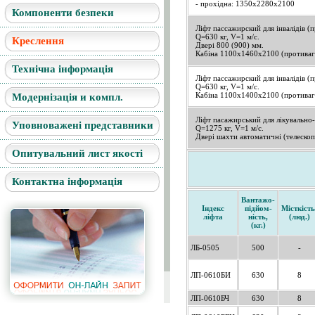
- прохідна: 1350х2280х2100
Компоненти безпеки
Ліфт пассажирский для інвалідів (п
Q=630 кг, V=1 м/с.
Креслення
Двері 800 (900) мм.
Кабіна 1100х1460х2100 (противага
Технічна інформація
Ліфт пассажирский для інвалідів (
Q=630 кг, V=1 м/с.
Кабіна 1100х1400х2100 (противаг
Модернізація и компл.
Ліфт пасажирський для лікувально-
Уповноважені представники
Q=1275 кг, V=1 м/с.
Двері шахти автоматичні (телескопі
Опитувальний лист якості
Контактна інформація
Вантажо-
Індекс
підйом-
Місткість
ліфта
ність,
(люд.)
(кг.)
ЛБ-0505
500
-
ЛП-0610БИ
630
8
ЛП-0610БЧ
630
8