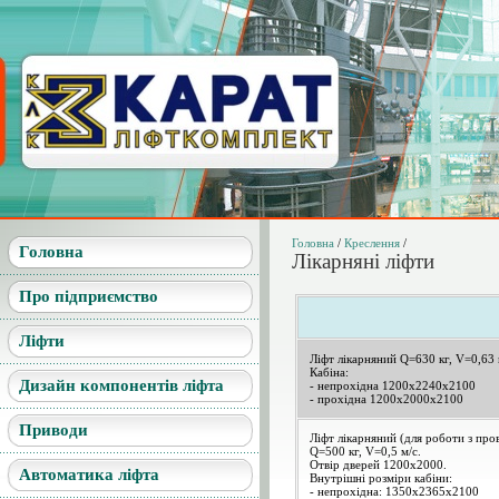
Головна
/
Креслення
/
Головна
Лікарняні ліфти
Про підприємство
Ліфти
Ліфт лікарняний Q=630 кг, V=0,63 
Кабіна:
Дизайн компонентів ліфта
- непрохідна 1200х2240х2100
- прохідна 1200х2000х2100
Приводи
Ліфт лікарняний (для роботи з про
Q=500 кг, V=0,5 м/с.
Отвір дверей 1200х2000.
Автоматика ліфта
Внутрішні розміри кабіни:
- непрохідна: 1350х2365х2100